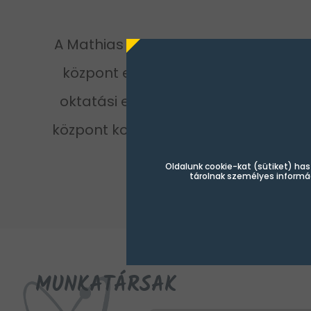
A Mathias Corvinus Collegium
veszp
központ egy impozáns épületben,
oktatási eszközökkel és közösségépí
központ kollégái oktatáson kívüli él
minden év
Oldalunk cookie-kat (sütiket) has
tárolnak személyes informá
MUNKATÁRSAK