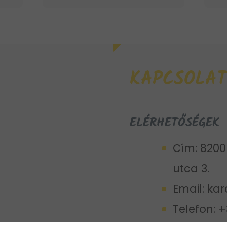
KAPCSOLAT
ELÉRHETŐSÉGEK
Cím: 8200
utca 3.
Email:
kar
Telefon:
+