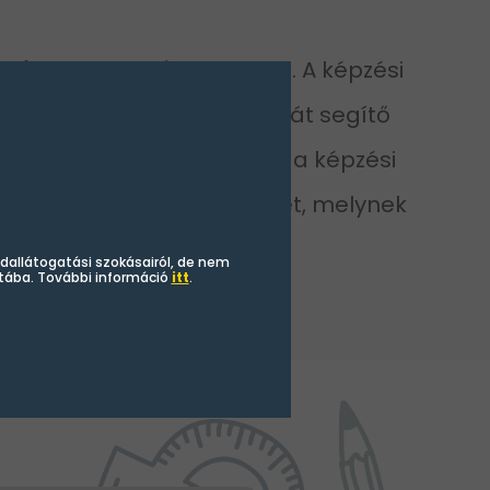
k
Fiatal Tehetség Program
. A képzési
 módszerek megvalósítását segítő
iákokat. A oktatás mellett a képzési
ítik a diákok FIT-es tanévét, melynek
ári tábor.
ldallátogatási szokásairól, de nem
tába. További információ
itt
.