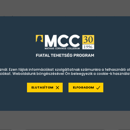
rémi
képzési központjában 2015 óta működi
 modern oktatótermekkel, élménypedagógiai
tést támogató játékokkal várja az ide járó d
ményprogramokkal, kirándulásokkal is kiegész
ben az egyik legizgalmasabb eseménye a ny
znál. Ezen fájlok információkat szolgáltatnak számunkra a felhasználó o
ciókat. Weboldalunk böngészésével Ön beleegyezik a cookie-k használa
ELUTASÍTOM
ELFOGADOM