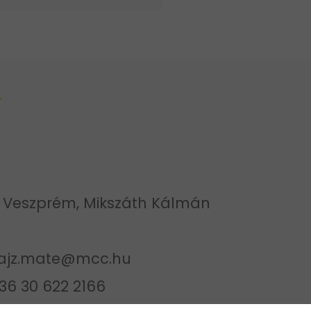
 Veszprém, Mikszáth Kálmán
ajz.mate@mcc.hu
36 30 622 2166