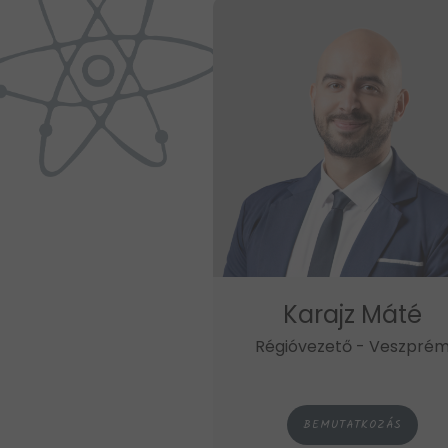
Karajz Máté
Régióvezető - Veszpré
BEMUTATKOZÁS