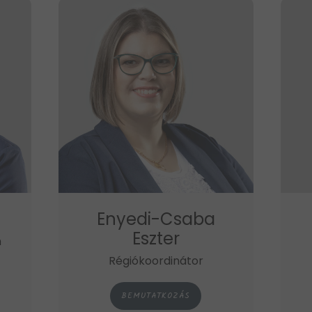
Enyedi-Csaba
Eszter
m
Régiókoordinátor
BEMUTATKOZÁS