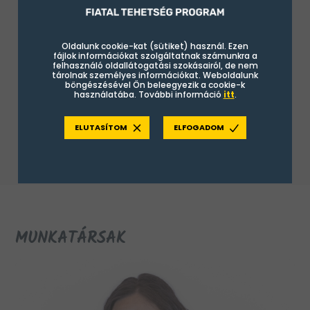
módszerek megvalósítását segítő oktatási
eszközökkel és közösségépítést támogató
Oldalunk cookie-kat (sütiket) használ. Ezen
játékokkal várja az ide járó diákokat. A oktatás
fájlok információkat szolgáltatnak számunkra a
mellett a képzési központ kollégái oktatáson
felhasználó oldallátogatási szokásairól, de nem
tárolnak személyes információkat. Weboldalunk
kívüli élményprogramokkal, kirándulásokkal is
böngészésével Ön beleegyezik a cookie-k
használatába. További információ
itt
.
kiegészítik a diákok FIT-es tanévét, melynek
minden évben az egyik legizgalmasabb
ELUTASÍTOM
ELFOGADOM
eseménye a nyári tábor.
MUNKATÁRSAK