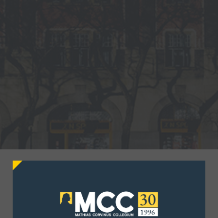
A Mathias Corvinus
Collegium
szabadkai
képzési központjában
2024-től működik
Fiatal Tehetség Program
. A
képzési központ egy impozáns épületben,
modern oktatótermekkel, élménypedagógiai