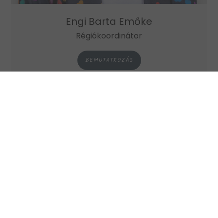
Engi Barta Emőke
Régiókoordinátor
BEMUTATKOZÁS
KAPCSOLAT
ELÉRHETŐSÉGEK
Cím: Szabadka, Korzó
Email:
huszta.orsolya@mcc.hu