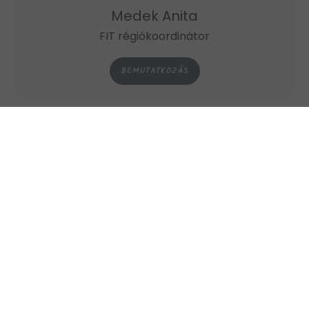
Medek Anita
FIT régiókoordinátor
BEMUTATKOZÁS
KAPCSOLAT
ELÉRHETŐSÉGEK
Cím: 7622 Pécs, Czinderi utca 6.
Email:
kis-tar.edit@mcc.hu
Telefon: +36 30 726 6954