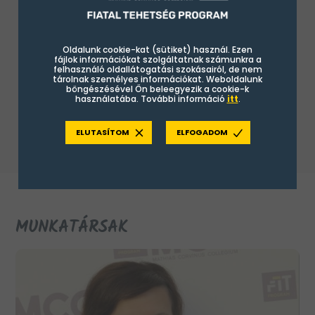
élménypedagógiai módszerek megvalósítását
segítő oktatási eszközökkel és közösségépítést
támogató játékokkal várja az ide járó diákokat. A
Oldalunk cookie-kat (sütiket) használ. Ezen
oktatás mellett a képzési központ kollégái
fájlok információkat szolgáltatnak számunkra a
oktatáson kívüli élményprogramokkal,
felhasználó oldallátogatási szokásairól, de nem
tárolnak személyes információkat. Weboldalunk
kirándulásokkal is kiegészítik a diákok FIT-es
böngészésével Ön beleegyezik a cookie-k
használatába. További információ
itt
.
tanévét, melynek minden évben az egyik
legizgalmasabb eseménye a nyári tábor.
ELUTASÍTOM
ELFOGADOM
MUNKATÁRSAK