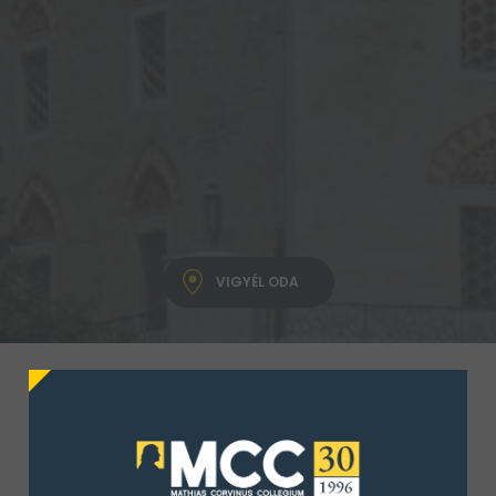
VIGYÉL ODA
A Mathias Corvinus Collegium
pécsi
képzési
központjában 2015 óta működik
Fiatal
Tehetség Program
. A képzési központ egy
impozáns épületben, modern oktatótermekkel,