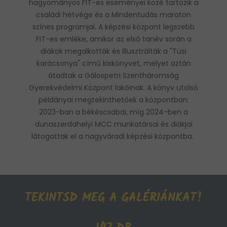
hagyományos FIT-es eseményei közé tartozik a
családi hétvége és a Mindentudás maraton
színes programjai. A képzési központ legszebb
FIT-es emléke, amikor az első tanév során a
diákok megalkották és illusztrálták a "Tüsi
karácsonya" című kiskönyvet, melyet aztán
átadtak a Gálospetri Szentháromság
Gyerekvédelmi Központ lakóinak. A könyv utolsó
példányai megtekinthetőek a központban.
2023-ban a békéscsabai, míg 2024-ben a
dunaszerdahelyi MCC munkatársai és diákjai
látogattak el a nagyváradi képzési központba.
TEKINTSD MEG A GALÉRIÁNKAT!