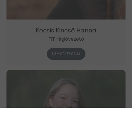
Kocsis Kincső Hanna
FIT régióvezető
BEMUTATKOZÁS