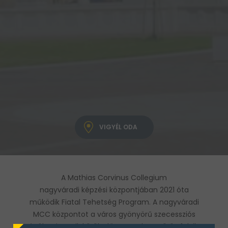
VIGYÉL ODA
A Mathias Corvinus Collegium
nagyváradi képzési központjában 2021 óta
működik Fiatal Tehetség Program. A nagyváradi
MCC központot a város gyönyörű szecessziós
épületei veszik körül, előtte a Sebes-Körös folyik,