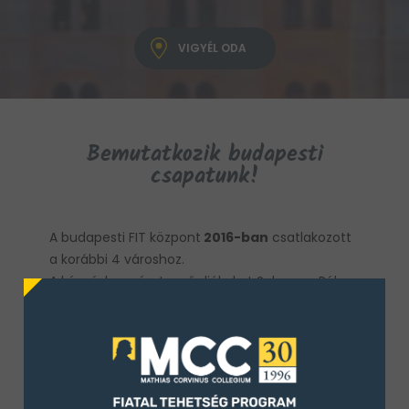
VIGYÉL ODA
Bemutatkozik budapesti
csapatunk!
A budapesti FIT központ
2016-ban
csatlakozott
a korábbi 4 városhoz.
A képzésben résztvevő diákokat Schvarcz Réka
régióvezető, Chezan András
programkoordinátor és Sicre Mathilde
régiókoordinátor, Hortobágyi Bence
régiókoordinátor veszik a szárnyaik alá.