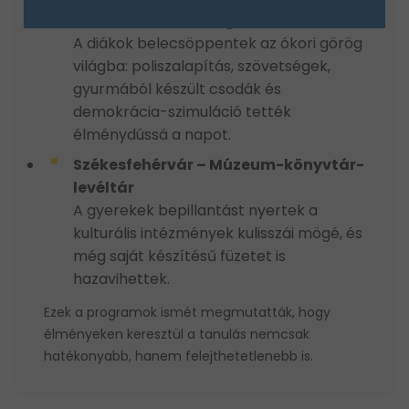
Kecskemét – Barangolás az ókorban
A diákok belecsöppentek az ókori görög
világba: poliszalapítás, szövetségek,
gyurmából készült csodák és
demokrácia-szimuláció tették
élménydússá a napot.
Székesfehérvár – Múzeum-könyvtár-
levéltár
A gyerekek bepillantást nyertek a
kulturális intézmények kulisszái mögé, és
még saját készítésű füzetet is
hazavihettek.
Ezek a programok ismét megmutatták, hogy
élményeken keresztül a tanulás nemcsak
hatékonyabb, hanem felejthetetlenebb is.