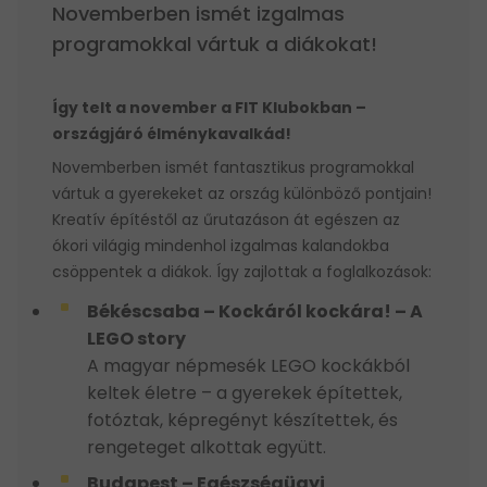
Novemberben ismét izgalmas
programokkal vártuk a diákokat!
Így telt a november a FIT Klubokban –
országjáró élménykavalkád!
Novemberben ismét fantasztikus programokkal
vártuk a gyerekeket az ország különböző pontjain!
Kreatív építéstől az űrutazáson át egészen az
ókori világig mindenhol izgalmas kalandokba
csöppentek a diákok. Így zajlottak a foglalkozások:
Békéscsaba – Kockáról kockára! – A
LEGO story
A magyar népmesék LEGO kockákból
keltek életre – a gyerekek építettek,
fotóztak, képregényt készítettek, és
rengeteget alkottak együtt.
Budapest – Egészségügyi